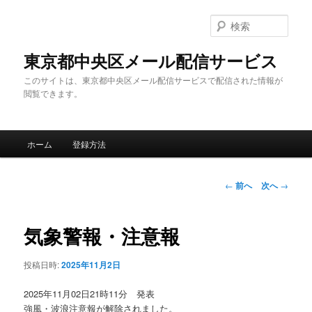
メ
イ
検
ン
索
コ
東京都中央区メール配信サービス
ン
このサイトは、東京都中央区メール配信サービスで配信された情報が
テ
閲覧できます。
ン
ツ
へ
メ
移
ホーム
登録方法
イ
動
ン
メ
投
←
前へ
次へ
→
ニ
稿
ュ
ナ
ー
ビ
気象警報・注意報
ゲ
ー
投稿日時:
2025年11月2日
シ
ョ
2025年11月02日21時11分 発表
ン
強風・波浪注意報が解除されました。