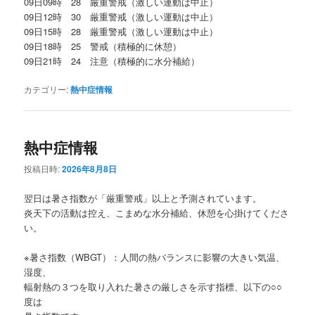
09日09時 28 厳重警戒（激しい運動は中止）
09日12時 30 厳重警戒（激しい運動は中止）
09日15時 28 厳重警戒（激しい運動は中止）
09日18時 25 警戒（積極的に休憩）
09日21時 24 注意（積極的に水分補給）
カテゴリー:
熱中症情報
熱中症情報
投稿日時:
2026年8月8日
翌日は暑さ指数が「厳重警戒」以上と予測されています。
炎天下の活動は控え、こまめな水分補給、休憩を心掛けてくださ
い。
※暑さ指数（WBGT）：人間の熱バランスに影響の大きい気温、
湿度、
輻射熱の３つを取り入れた暑さの厳しさを示す指標、以下の○○
度は