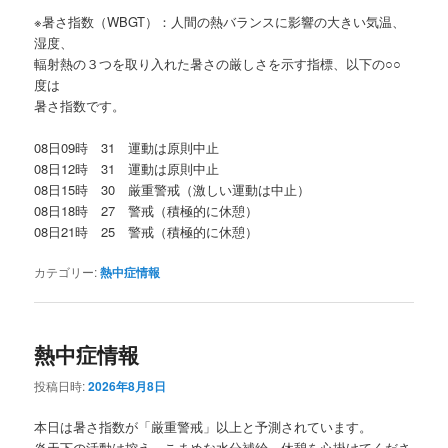
※暑さ指数（WBGT）：人間の熱バランスに影響の大きい気温、
湿度、
輻射熱の３つを取り入れた暑さの厳しさを示す指標、以下の○○
度は
暑さ指数です。
08日09時 31 運動は原則中止
08日12時 31 運動は原則中止
08日15時 30 厳重警戒（激しい運動は中止）
08日18時 27 警戒（積極的に休憩）
08日21時 25 警戒（積極的に休憩）
カテゴリー:
熱中症情報
熱中症情報
投稿日時:
2026年8月8日
本日は暑さ指数が「厳重警戒」以上と予測されています。
炎天下の活動は控え、こまめな水分補給、休憩を心掛けてくださ