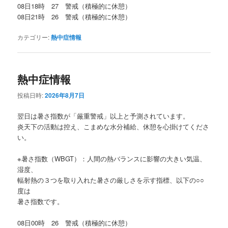
08日18時 27 警戒（積極的に休憩）
08日21時 26 警戒（積極的に休憩）
カテゴリー:
熱中症情報
熱中症情報
投稿日時:
2026年8月7日
翌日は暑さ指数が「厳重警戒」以上と予測されています。
炎天下の活動は控え、こまめな水分補給、休憩を心掛けてくださ
い。
※暑さ指数（WBGT）：人間の熱バランスに影響の大きい気温、
湿度、
輻射熱の３つを取り入れた暑さの厳しさを示す指標、以下の○○
度は
暑さ指数です。
08日00時 26 警戒（積極的に休憩）