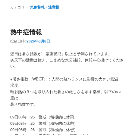
カテゴリー:
気象警報・注意報
熱中症情報
投稿日時:
2026年8月8日
翌日は暑さ指数が「厳重警戒」以上と予測されています。
炎天下の活動は控え、こまめな水分補給、休憩を心掛けてくださ
い。
※暑さ指数（WBGT）：人間の熱バランスに影響の大きい気温、
湿度、
輻射熱の３つを取り入れた暑さの厳しさを示す指標、以下の○○
度は
暑さ指数です。
09日00時 26 警戒（積極的に休憩）
09日03時 25 警戒（積極的に休憩）
09日06時 26 警戒（積極的に休憩）