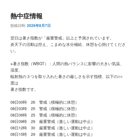
熱中症情報
投稿日時:
2026年8月7日
翌日は暑さ指数が「厳重警戒」以上と予測されています。
炎天下の活動は控え、こまめな水分補給、休憩を心掛けてくださ
い。
※暑さ指数（WBGT）：人間の熱バランスに影響の大きい気温、
湿度、
輻射熱の３つを取り入れた暑さの厳しさを示す指標、以下の○○
度は
暑さ指数です。
08日00時 26 警戒（積極的に休憩）
08日03時 25 警戒（積極的に休憩）
08日06時 25 警戒（積極的に休憩）
08日09時 29 厳重警戒（激しい運動は中止）
08日12時 30 厳重警戒（激しい運動は中止）
08日15時 29 厳重警戒（激しい運動は中止）