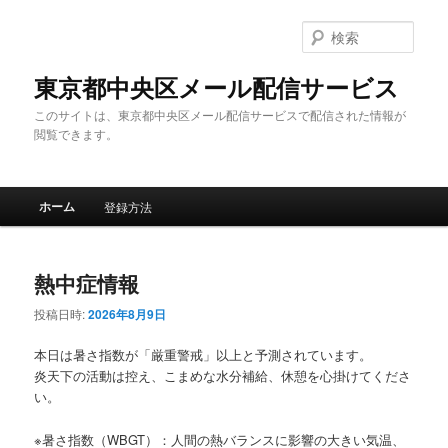
メ
サ
イ
ブ
検
ン
コ
索
コ
ン
東京都中央区メール配信サービス
ン
テ
このサイトは、東京都中央区メール配信サービスで配信された情報が
テ
ン
閲覧できます。
ン
ツ
ツ
へ
へ
移
メ
移
動
ホーム
登録方法
イ
動
ン
メ
熱中症情報
ニ
ュ
投稿日時:
2026年8月9日
ー
本日は暑さ指数が「厳重警戒」以上と予測されています。
炎天下の活動は控え、こまめな水分補給、休憩を心掛けてくださ
い。
※暑さ指数（WBGT）：人間の熱バランスに影響の大きい気温、